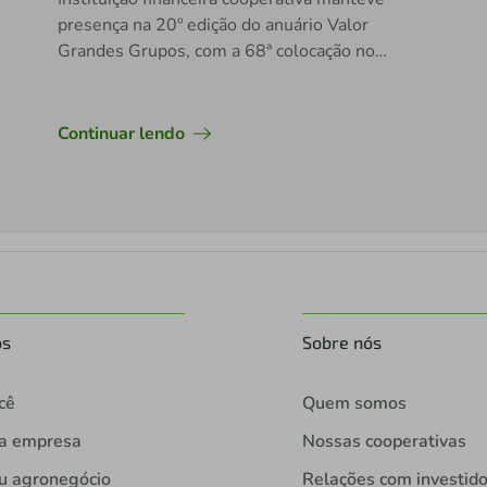
presença na 20º edição do anuário Valor
Grandes Grupos, com a 68ª colocação no
ranking geral e destaque em três categorias
em finanças
Continuar lendo
os
Sobre nós
cê
Quem somos
ua empresa
Nossas cooperativas
u agronegócio
Relações com investid