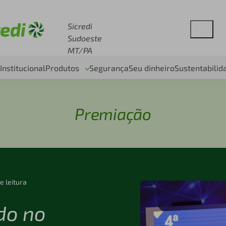
esse sicredi.com.br
Sicredi
Sudoeste
MT/PA
Institucional
Produtos
Segurança
Seu dinheiro
Sustentabilid
Premiação
e leitura
ado no