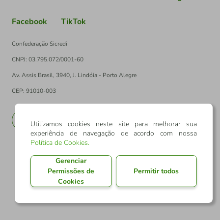
Facebook
TikTok
Confederação Sicredi
CNPJ: 03.795.072/0001-60
Av. Assis Brasil, 3940, J. Lindóia - Porto Alegre
CEP: 91010-003
PT
EN
Utilizamos cookies neste site para melhorar sua
experiência de navegação de acordo com nossa
Política de Cookies
.
Gerenciar
Permissões de
Permitir todos
Cookies