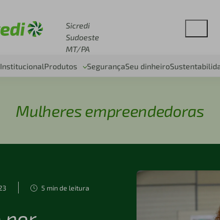
esse sicredi.com.br
Sicredi
Sudoeste
MT/PA
Institucional
Produtos
Segurança
Seu dinheiro
Sustentabilid
Mulheres empreendedoras
23
5 min de leitura
 por