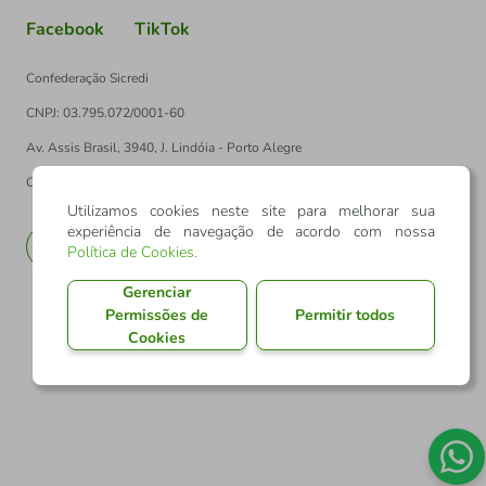
Facebook
TikTok
Confederação Sicredi
CNPJ: 03.795.072/0001-60
Av. Assis Brasil, 3940, J. Lindóia - Porto Alegre
CEP: 91010-003
Utilizamos cookies neste site para melhorar sua
experiência de navegação de acordo com nossa
PT
EN
Política de Cookies
.
Gerenciar
Permissões de
Permitir todos
Cookies