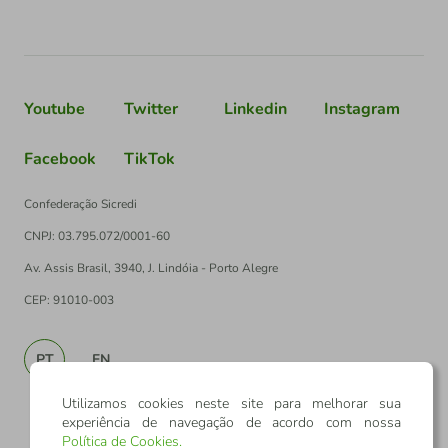
Youtube
Twitter
Linkedin
Instagram
Facebook
TikTok
Confederação Sicredi
CNPJ: 03.795.072/0001-60
Av. Assis Brasil, 3940, J. Lindóia - Porto Alegre
CEP: 91010-003
PT
EN
Utilizamos cookies neste site para melhorar sua
experiência de navegação de acordo com nossa
Política de Cookies
.