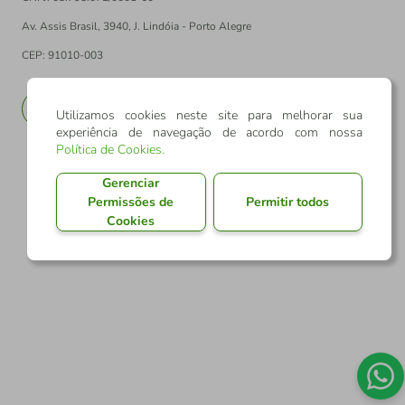
Av. Assis Brasil, 3940, J. Lindóia - Porto Alegre
CEP: 91010-003
PT
EN
Utilizamos cookies neste site para melhorar sua
experiência de navegação de acordo com nossa
Política de Cookies
.
Gerenciar
Permissões de
Permitir todos
Cookies