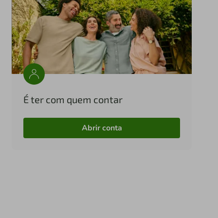
É ter com quem contar
Abrir conta