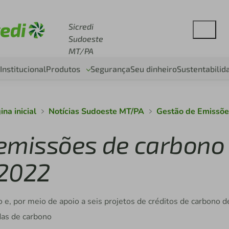
esse sicredi.com.br
Sicredi
Sudoeste
MT/PA
Institucional
Produtos
Segurança
Seu dinheiro
Sustentabilid
ina inicial
Notícias Sudoeste MT/PA
Gestão de Emissõe
a emissões de carbono
 2022
o e, por meio de apoio a seis projetos de créditos de carbono d
das de carbono