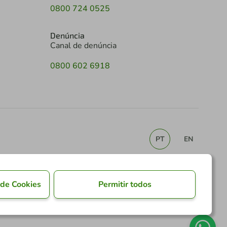
0800 724 0525
Denúncia
Canal de denúncia
0800 602 6918
PT
EN
 de Cookies
Permitir todos