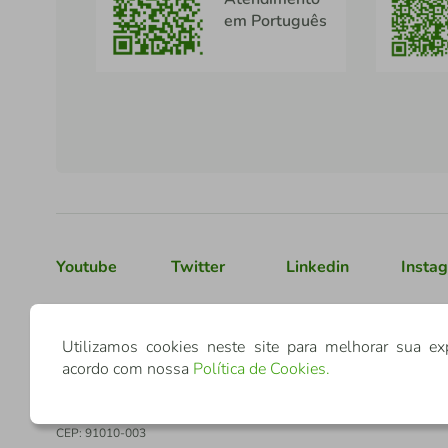
em Português
Youtube
Twitter
Linkedin
Insta
Confederação Sicredi
Utilizamos cookies neste site para melhorar sua ex
acordo com nossa
Política de Cookies
.
CNPJ: 03.795.072/0001-60
Av. Assis Brasil, 3940, J. Lindóia - Porto Alegre
CEP: 91010-003