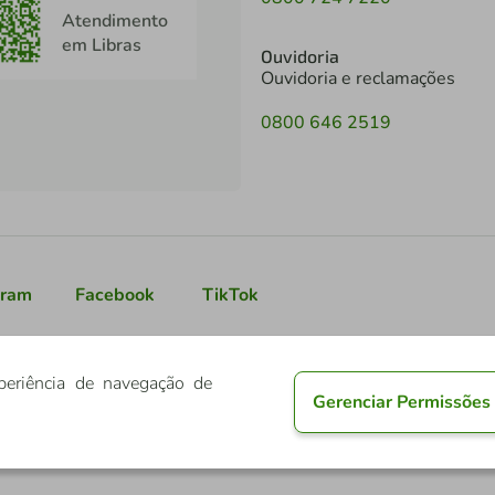
Atendimento
em Libras
Ouvidoria
Ouvidoria e reclamações
0800 646 2519
gram
Facebook
TikTok
periência de navegação de
Gerenciar Permissões