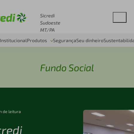
esse sicredi.com.br
Sicredi
Sudoeste
MT/PA
Institucional
Produtos
Segurança
Seu dinheiro
Sustentabilid
Fundo Social
n de leitura
credi