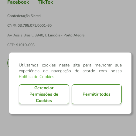
Facebook
TikTok
Confederação Sicredi
CNPJ: 03.795.072/0001-60
Av. Assis Brasil, 3940, J. Lindóia - Porto Alegre
CEP: 91010-003
PT
EN
Utilizamos cookies neste site para melhorar sua
experiência de navegação de acordo com nossa
Política de Cookies
.
Gerenciar
Permissões de
Permitir todos
Cookies