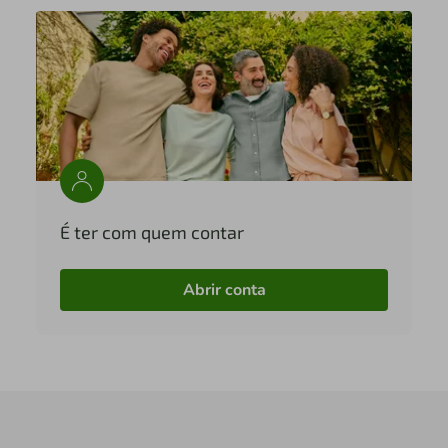
É ter com quem contar
Abrir conta