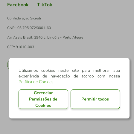
Facebook
TikTok
Confederação Sicredi
CNPJ: 03.795.072/0001-60
Av. Assis Brasil, 3940, J. Lindóia - Porto Alegre
CEP: 91010-003
PT
EN
Utilizamos cookies neste site para melhorar sua
experiência de navegação de acordo com nossa
Política de Cookies
.
Gerenciar
Permissões de
Permitir todos
Cookies