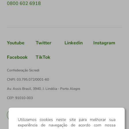
0800 602 6918
Youtube
Twitter
Linkedin
Instagram
Facebook
TikTok
Confederação Sicredi
CNPJ: 03.795.072/0001-60
Av. Assis Brasil, 3940, J. Lindóia - Porto Alegre
CEP: 91010-003
PT
EN
Utilizamos cookies neste site para melhorar sua
experiência de navegação de acordo com nossa