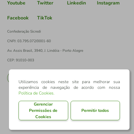
Youtube
Twitter
Linkedin
Instagram
Facebook
TikTok
Confederação Sicredi
CNPJ: 03.795.072/0001-60
Av. Assis Brasil, 3940, J. Lindóia - Porto Alegre
CEP: 91010-003
PT
EN
Utilizamos cookies neste site para melhorar sua
experiência de navegação de acordo com nossa
Política de Cookies
.
Gerenciar
Permissões de
Permitir todos
Cookies