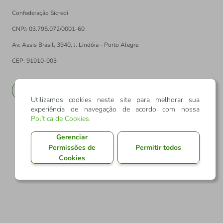
Confederação Sicredi
CNPJ: 03.795.072/0001-60
Av. Assis Brasil, 3940, J. Lindóia - Porto Alegre
CEP: 91010-003
PT
EN
Utilizamos cookies neste site para melhorar sua
experiência de navegação de acordo com nossa
Política de Cookies
.
Gerenciar
Permissões de
Permitir todos
Cookies