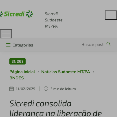
Acesse sicredi.com.br
Sicredi
Sudoeste
MT/PA
Categorias
BNDES
Página inicial
Notícias Sudoeste MT/PA
BNDES
11/02/2025
3 min de leitura
Sicredi consolida
liderança na liberação de