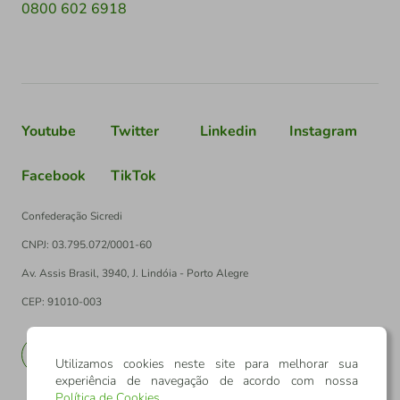
0800 602 6918
Youtube
Twitter
Linkedin
Instagram
Facebook
TikTok
Confederação Sicredi
CNPJ: 03.795.072/0001-60
Av. Assis Brasil, 3940, J. Lindóia - Porto Alegre
CEP: 91010-003
PT
EN
Utilizamos cookies neste site para melhorar sua
experiência de navegação de acordo com nossa
Política de Cookies
.