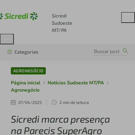
Acesse sicredi.com.br
Sicredi
Sudoeste
MT/PA
Categorias
AGRONEGÓCIO
Página inicial
Notícias Sudoeste MT/PA
Agronegócio
07/04/2025
2 min de leitura
Sicredi marca presença
na Parecis SuperAgro