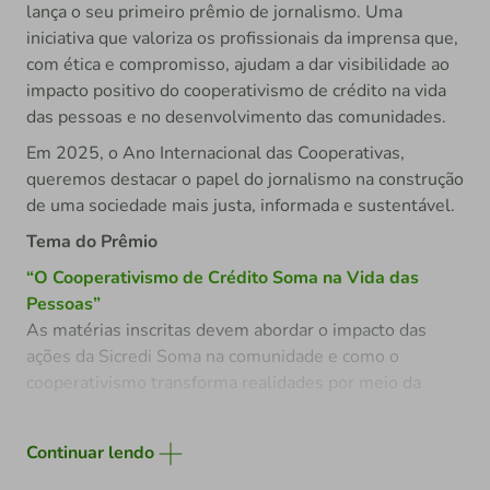
lança o seu primeiro prêmio de jornalismo. Uma
iniciativa que valoriza os profissionais da imprensa que,
com ética e compromisso, ajudam a dar visibilidade ao
impacto positivo do cooperativismo de crédito na vida
das pessoas e no desenvolvimento das comunidades.
Em 2025, o Ano Internacional das Cooperativas,
queremos destacar o papel do jornalismo na construção
de uma sociedade mais justa, informada e sustentável.
Tema do Prêmio
“O Cooperativismo de Crédito Soma na Vida das
Pessoas”
As matérias inscritas devem abordar o impacto das
ações da Sicredi Soma na comunidade e como o
cooperativismo transforma realidades por meio da
inclusão, do desenvolvimento local e da cooperação.
Quem pode participar
Continuar lendo
Podem se inscrever jornalistas profissionais com