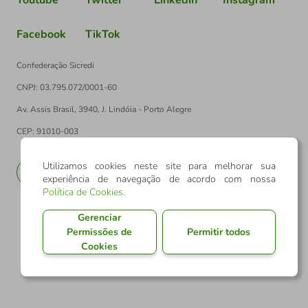
Facebook
TikTok
Confederação Sicredi
CNPJ: 03.795.072/0001-60
Av. Assis Brasil, 3940, J. Lindóia - Porto Alegre
CEP: 91010-003
Utilizamos cookies neste site para melhorar sua
PT
EN
experiência de navegação de acordo com nossa
Política de Cookies
.
Gerenciar
Permissões de
Permitir todos
Cookies