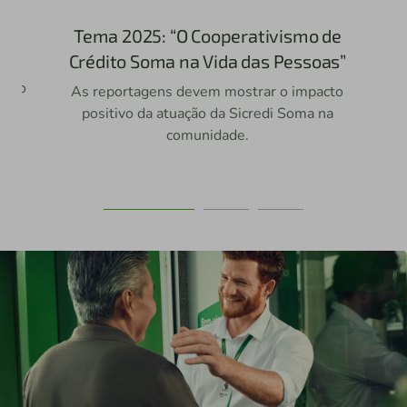
Tema 2025: “O Cooperativismo de
An
Crédito Soma na Vida das Pessoas”
o e
202
alho
d
As reportagens devem mostrar o impacto
10º
c
positivo da atuação da Sicredi Soma na
e
comunidade.