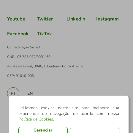
Youtube
Twitter
Linkedin
Instagram
Facebook
TikTok
Confederação Sicredi
CNPJ: 03.795.072/0001-60
Av. Assis Brasil, 3940, J. Lindóia - Porto Alegre
CEP: 91010-003
PT
EN
Utilizamos cookies neste site para melhorar sua
experiência de navegação de acordo com nossa
Política de Cookies
.
Gerenciar