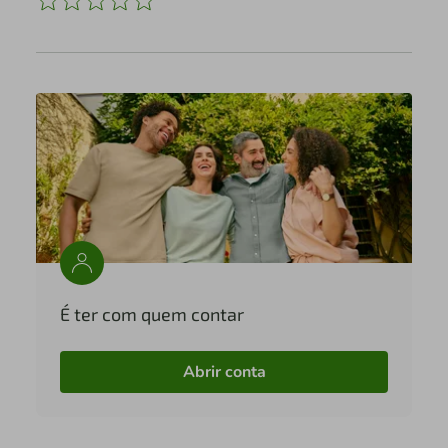
É ter com quem contar
Abrir conta