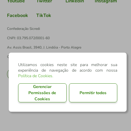
Youtube
Twitter
Linkedin
Instagram
Facebook
TikTok
Confederação Sicredi
CNPJ: 03.795.072/0001-60
Av. Assis Brasil, 3940, J. Lindóia - Porto Alegre
CEP: 91010-003
Utilizamos cookies neste site para melhorar sua
experiência de navegação de acordo com nossa
PT
EN
Política de Cookies
.
Gerenciar
Permissões de
Permitir todos
Cookies