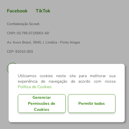
Facebook
TikTok
Confederação Sicredi
CNPJ: 03.795.072/0001-60
Av. Assis Brasil, 3940, J. Lindóia - Porto Alegre
CEP: 91010-003
PT
EN
Utilizamos cookies neste site para melhorar sua
experiência de navegação de acordo com nossa
Política de Cookies
.
Gerenciar
Permissões de
Permitir todos
Cookies