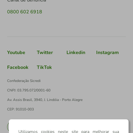
Canal de denúncia
0800 602 6918
Youtube
Twitter
Linkedin
Instagram
Facebook
TikTok
Confederação Sicredi
CNPJ: 03.795.072/0001-60
Av. Assis Brasil, 3940, J. Lindóia - Porto Alegre
CEP: 91010-003
PT
EN
Utilizamos cookies neste site para melhorar sua