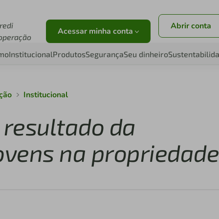
redi
Abrir conta
Acessar minha conta
operação
smo
Institucional
Produtos
Segurança
Seu dinheiro
Sustentabilid
ação
Institucional
 resultado da
jovens na propriedad