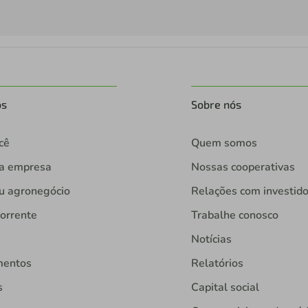
os
Sobre nós
cê
Quem somos
ua empresa
Nossas cooperativas
u agronegócio
Relações com investid
orrente
Trabalhe conosco
Notícias
mentos
Relatórios
s
Capital social