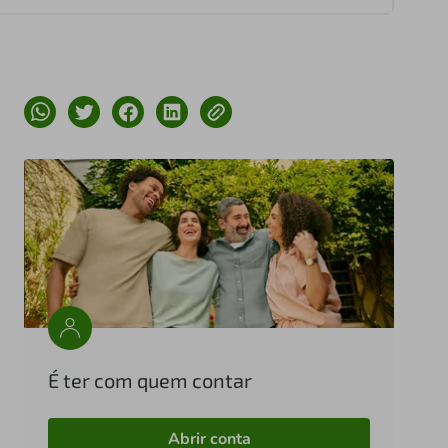
É ter com quem contar
Abrir conta