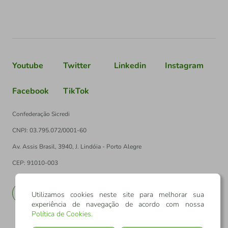
Youtube
Twitter
Linkedin
Instagram
Facebook
TikTok
Confederação Sicredi
CNPJ: 03.795.072/0001-60
Av. Assis Brasil, 3940, J. Lindóia - Porto Alegre
CEP: 91010-003
PT
EN
Utilizamos cookies neste site para melhorar sua
experiência de navegação de acordo com nossa
Política de Cookies
.