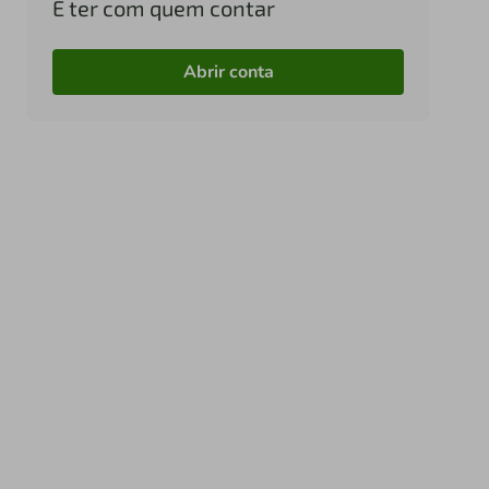
É ter com quem contar
Abrir conta