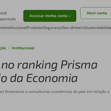
redi
Abrir conta
Acessar minha conta
operação
smo
Institucional
Produtos
Segurança
Seu dinheiro
Sustentabilid
ação
Institucional
e no ranking Prisma
rio da Economia
ões financeiras e consultorias econômicas do país em relação a