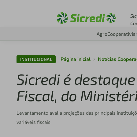
Acesse sicredi.com.br
Sic
Co
Agro
Cooperativi
Página inicial
Notícias Cooper
INSTITUCIONAL
Sicredi é destaqu
Fiscal, do Ministé
Levantamento avalia projeções das principais instituiç
variáveis fiscais