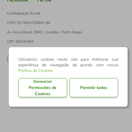
Facebook
TikTok
Confederação Sicredi
CNPJ: 03.795.072/0001-60
Av. Assis Brasil, 3940, J. Lindóia - Porto Alegre
CEP: 91010-003
PT
EN
Utilizamos cookies neste site para melhorar sua
experiência de navegação de acordo com nossa
Política de Cookies
.
Gerenciar
Permissões de
Permitir todos
Cookies