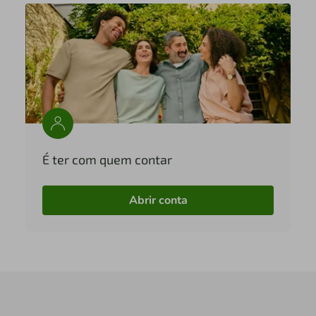
É ter com quem contar
Abrir conta