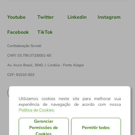
Youtube
Twitter
Linkedin
Instagram
Facebook
TikTok
Confederação Sicredi
CNPJ: 03.795.072/0001-60
Av. Assis Brasil, 3940, J. Lindóia - Porto Alegre
CEP: 91010-003
PT
EN
Utilizamos cookies neste site para melhorar sua
experiência de navegação de acordo com nossa
Política de Cookies
.
Gerenciar
Permissões de
Permitir todos
Cookies