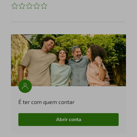
É ter com quem contar
Abrir conta