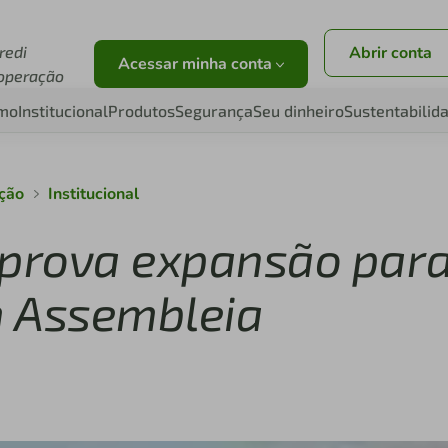
redi
Abrir conta
Acessar minha conta
operação
smo
Institucional
Produtos
Segurança
Seu dinheiro
Sustentabilid
ação
Institucional
 aprova expansão par
m Assembleia