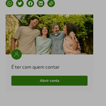
É ter com quem contar
Abrir conta