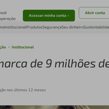
redi
Abrir conta
Acessar minha conta
operação
smo
Institucional
Produtos
Segurança
Seu dinheiro
Sustentabilid
ação
Institucional
marca de 9 milhões d
uição nos últimos 12 meses