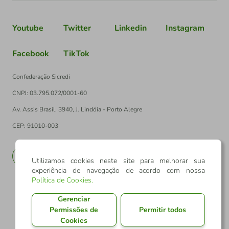
Youtube
Twitter
Linkedin
Instagram
Facebook
TikTok
Confederação Sicredi
CNPJ: 03.795.072/0001-60
Av. Assis Brasil, 3940, J. Lindóia - Porto Alegre
CEP: 91010-003
PT
EN
Utilizamos cookies neste site para melhorar sua
experiência de navegação de acordo com nossa
Política de Cookies
.
Gerenciar
Permissões de
Permitir todos
Cookies