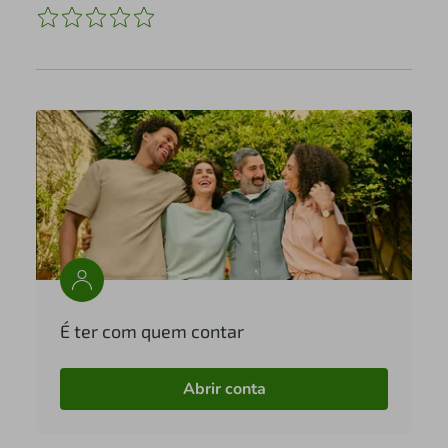
É ter com quem contar
Abrir conta