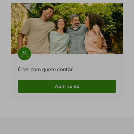
É ter com quem contar
Abrir conta