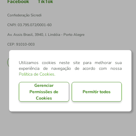
Facebook
TikTok
Confederação Sicredi
CNPJ: 03.795.072/0001-60
Av. Assis Brasil, 3940, J. Lindóia - Porto Alegre
CEP: 91010-003
PT
EN
Utilizamos cookies neste site para melhorar sua
experiência de navegação de acordo com nossa
Política de Cookies
.
Gerenciar
Permissões de
Permitir todos
Cookies