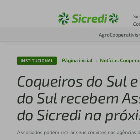
Acesse sicredi.com.br
Sic
Co
Agro
Cooperativi
Página inicial
Notícias Cooper
INSTITUCIONAL
Coqueiros do Sul 
do Sul recebem As
do Sicredi na pró
Associados podem retirar seus convites nas agências da