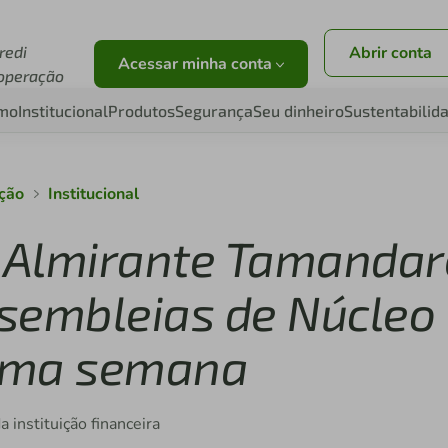
redi
Abrir conta
Acessar minha conta
operação
smo
Institucional
Produtos
Segurança
Seu dinheiro
Sustentabilid
ação
Institucional
e Almirante Tamandar
sembleias de Núcleo
xima semana
 instituição financeira