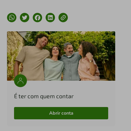
É ter com quem contar
Abrir conta