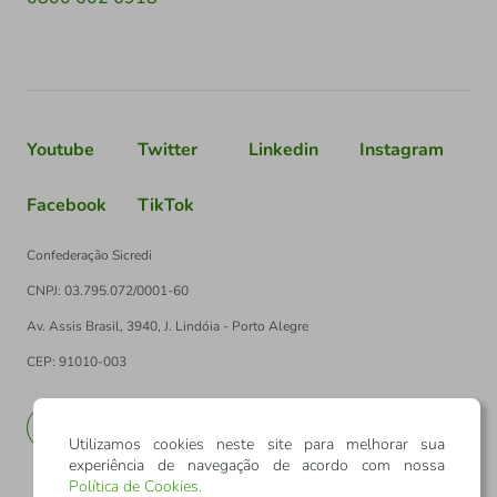
Youtube
Twitter
Linkedin
Instagram
Facebook
TikTok
Confederação Sicredi
CNPJ: 03.795.072/0001-60
Av. Assis Brasil, 3940, J. Lindóia - Porto Alegre
CEP: 91010-003
PT
EN
Utilizamos cookies neste site para melhorar sua
experiência de navegação de acordo com nossa
Política de Cookies
.