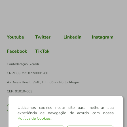
Youtube
Twitter
Linkedin
Instagram
Facebook
TikTok
Confederação Sicredi
CNPJ: 03.795.072/0001-60
Av. Assis Brasil, 3940, J. Lindóia - Porto Alegre
CEP: 91010-003
Utilizamos cookies neste site para melhorar sua
PT
EN
experiência de navegação de acordo com nossa
Política de Cookies
.