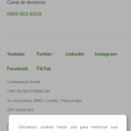
Canal de denúncia
0800 602 6918
Youtube
Twitter
Linkedin
Instagram
Facebook
TikTok
Confederação Sicredi
CNPJ: 03.795.072/0001-60
Av. Assis Brasil, 3940, J. Lindóia - Porto Alegre
CEP: 91010-003
Utilizamos cookies neste site para melhorar sua
PT
EN