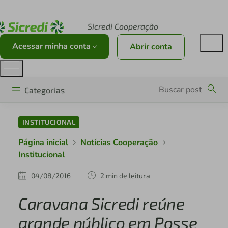
Acesse sicredi.com.br
Sicredi Cooperação
Acessar minha conta
Abrir conta
Categorias
INSTITUCIONAL
Página inicial
Notícias Cooperação
Institucional
04/08/2016
2 min de leitura
Caravana Sicredi reúne
grande público em Posse