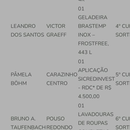
01
GELADEIRA
LEANDRO
VICTOR
BRASTEMP
4º C
DOS SANTOS
GRAEFF
INOX –
SORT
FROSTFREE,
443 L
01
APLICAÇÃO
PÂMELA
CARAZINHO
5º C
SICREDINVEST
BÖHM
CENTRO
SORT
- RDC* DE R$
4.500,00
01
LAVADOURAS
BRUNO A.
POUSO
6º C
DE ROUPAS
TAUFENBACH
REDONDO
SORT