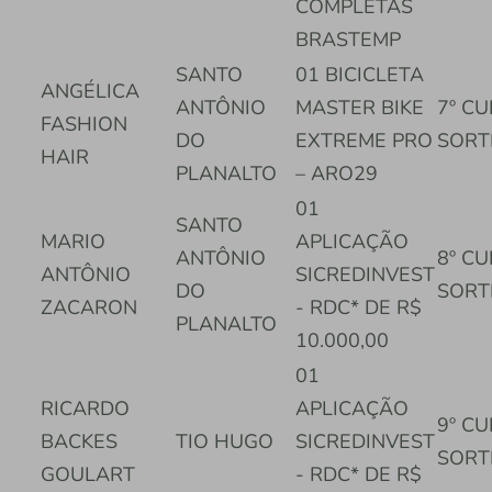
COMPLETAS
BRASTEMP
SANTO
01 BICICLETA
ANGÉLICA
ANTÔNIO
MASTER BIKE
7º C
FASHION
DO
EXTREME PRO
SORT
HAIR
PLANALTO
– ARO29
01
SANTO
MARIO
APLICAÇÃO
ANTÔNIO
8º C
ANTÔNIO
SICREDINVEST
DO
SORT
ZACARON
- RDC* DE R$
PLANALTO
10.000,00
01
RICARDO
APLICAÇÃO
9º C
BACKES
TIO HUGO
SICREDINVEST
SORT
GOULART
- RDC* DE R$