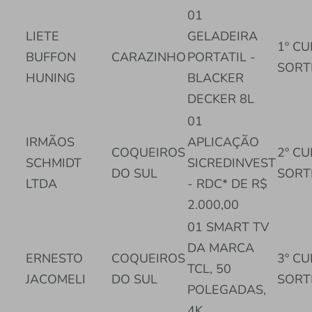
01
LIETE
GELADEIRA
1º C
BUFFON
CARAZINHO
PORTATIL -
SORT
HUNING
BLACKER
DECKER 8L
01
IRMÃOS
APLICAÇÃO
COQUEIROS
2º C
SCHMIDT
SICREDINVEST
DO SUL
SORT
LTDA
- RDC* DE R$
2.000,00
01 SMART TV
DA MARCA
ERNESTO
COQUEIROS
3º C
TCL, 50
JACOMELI
DO SUL
SORT
POLEGADAS,
4K