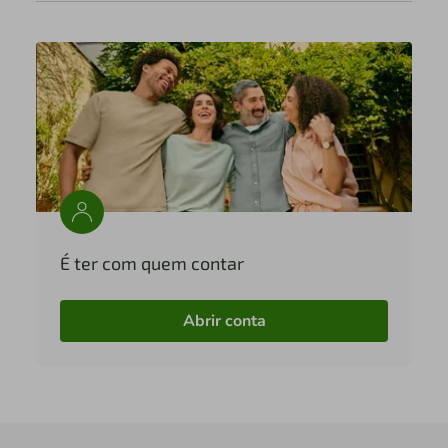
É ter com quem contar
Abrir conta