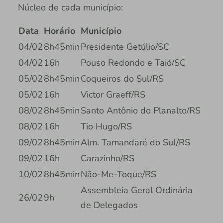
Núcleo de cada município:
Data
Horário
Município
04/02
8h45min
Presidente Getúlio/SC
04/02
16h
Pouso Redondo e Taió/SC
05/02
8h45min
Coqueiros do Sul/RS
05/02
16h
Victor Graeff/RS
08/02
8h45min
Santo Antônio do Planalto/RS
08/02
16h
Tio Hugo/RS
09/02
8h45min
Alm. Tamandaré do Sul/RS
09/02
16h
Carazinho/RS
10/02
8h45min
Não-Me-Toque/RS
Assembleia Geral Ordinária
26/02
9h
de Delegados