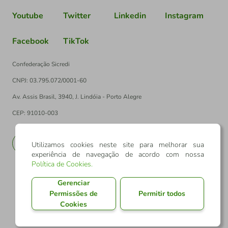
Youtube
Twitter
Linkedin
Instagram
Facebook
TikTok
Confederação Sicredi
CNPJ: 03.795.072/0001-60
Av. Assis Brasil, 3940, J. Lindóia - Porto Alegre
CEP: 91010-003
PT
EN
Utilizamos cookies neste site para melhorar sua
experiência de navegação de acordo com nossa
Política de Cookies
.
Gerenciar
Permissões de
Permitir todos
Cookies