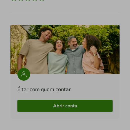
É ter com quem contar
Abrir conta