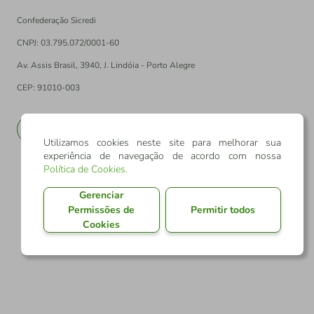
Confederação Sicredi
CNPJ: 03.795.072/0001-60
Av. Assis Brasil, 3940, J. Lindóia - Porto Alegre
CEP: 91010-003
PT
EN
Utilizamos cookies neste site para melhorar sua
experiência de navegação de acordo com nossa
Política de Cookies
.
Gerenciar
Permissões de
Permitir todos
Cookies