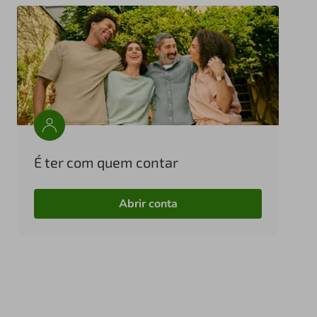
É ter com quem contar
Abrir conta