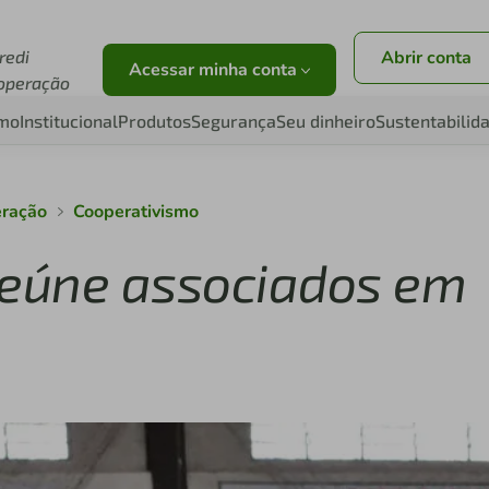
redi
Abrir conta
Acessar minha conta
operação
smo
Institucional
Produtos
Segurança
Seu dinheiro
Sustentabilid
eração
Cooperativismo
reúne associados em