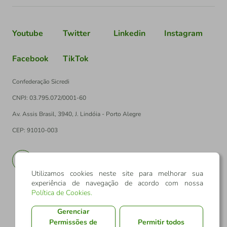
Youtube
Twitter
Linkedin
Instagram
Facebook
TikTok
Confederação Sicredi
CNPJ: 03.795.072/0001-60
Av. Assis Brasil, 3940, J. Lindóia - Porto Alegre
CEP: 91010-003
PT
EN
Utilizamos cookies neste site para melhorar sua
experiência de navegação de acordo com nossa
Política de Cookies
.
Gerenciar
Permissões de
Permitir todos