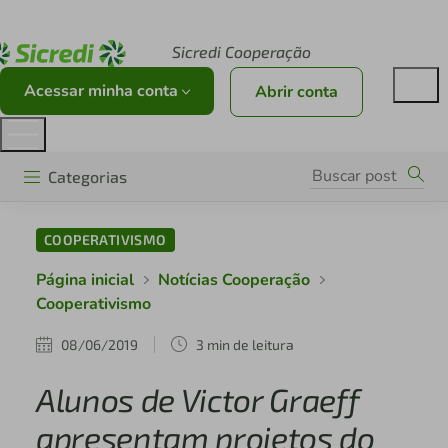
Acesse sicredi.com.br
Sicredi Cooperação
Acessar minha conta
Abrir conta
Categorias
COOPERATIVISMO
Página inicial
Notícias Cooperação
Cooperativismo
08/06/2019
3 min de leitura
Alunos de Victor Graeff
apresentam projetos do