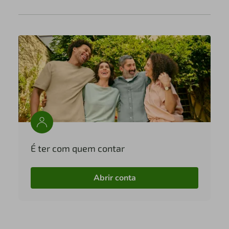
É ter com quem contar
Abrir conta