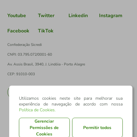
Youtube
Twitter
Linkedin
Instagram
Facebook
TikTok
Confederação Sicredi
CNPJ: 03.795.072/0001-60
Av. Assis Brasil, 3940, J. Lindóia - Porto Alegre
CEP: 91010-003
PT
EN
Utilizamos cookies neste site para melhorar sua
experiência de navegação de acordo com nossa
Política de Cookies
.
Gerenciar
Permissões de
Permitir todos
Cookies