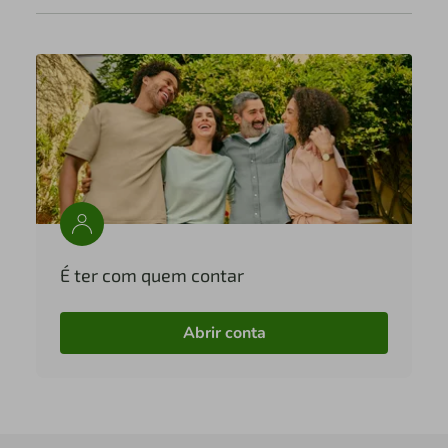
É ter com quem contar
Abrir conta