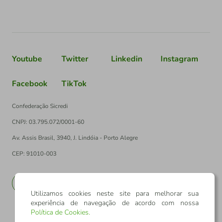
Youtube
Twitter
Linkedin
Instagram
Facebook
TikTok
Confederação Sicredi
CNPJ: 03.795.072/0001-60
Av. Assis Brasil, 3940, J. Lindóia - Porto Alegre
CEP: 91010-003
PT
EN
Utilizamos cookies neste site para melhorar sua
experiência de navegação de acordo com nossa
Política de Cookies
.