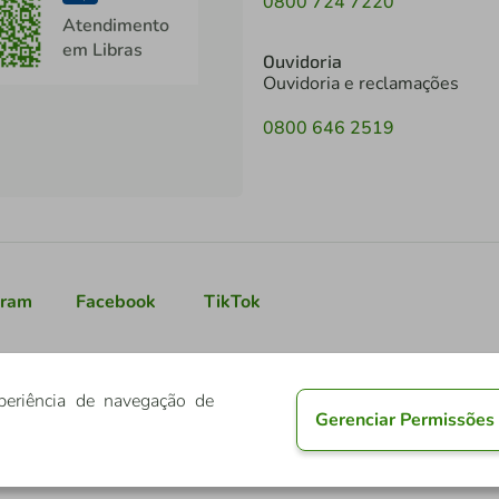
0800 724 7220
Atendimento
em Libras
Ouvidoria
Ouvidoria e reclamações
0800 646 2519
gram
Facebook
TikTok
periência de navegação de
Gerenciar Permissões