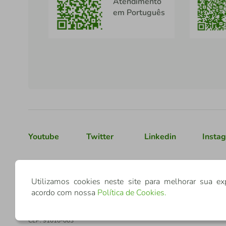
Atendimento
em Português
Youtube
Twitter
Linkedin
Insta
Confederação Sicredi
Utilizamos cookies neste site para melhorar sua ex
CNPJ: 03.795.072/0001-60
acordo com nossa
Política de Cookies
.
Av. Assis Brasil, 3940, J. Lindóia - Porto Alegre
CEP: 91010-003