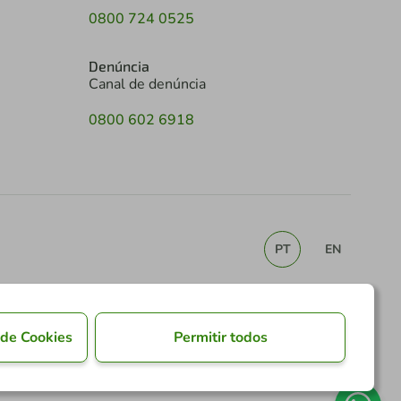
0800 724 0525
Denúncia
Canal de denúncia
0800 602 6918
PT
EN
 de Cookies
Permitir todos