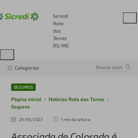
Acesse sicredi.com.br
Sicredi
Rota
das
Terras
RS/MG
Categorias
SEGUROS
Página inicial
Notícias Rota das Terras
Seguros
29/09/2023
1 min de leitura
Associada de Colorado é