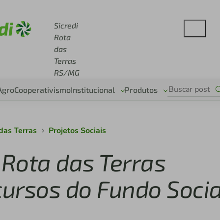
e sicredi.com.br
Sicredi
Rota
das
Terras
RS/MG
Agro
Cooperativismo
Institucional
Produtos
 das Terras
Projetos Sociais
 Rota das Terras
ursos do Fundo Socia