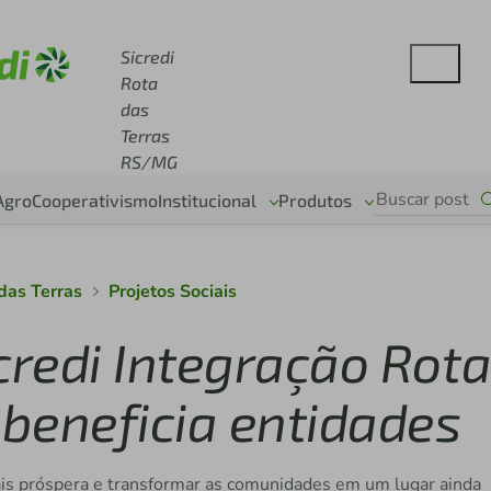
e sicredi.com.br
Sicredi
Rota
das
Terras
RS/MG
Agro
Cooperativismo
Institucional
Produtos
 das Terras
Projetos Sociais
credi Integração Rot
beneficia entidades
is próspera e transformar as comunidades em um lugar ainda