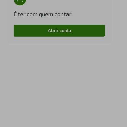
É ter com quem contar
Abrir conta