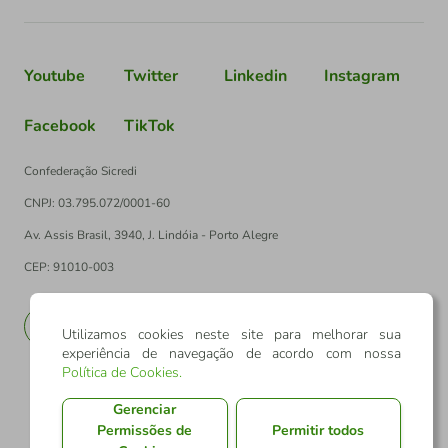
Youtube
Twitter
Linkedin
Instagram
Facebook
TikTok
Confederação Sicredi
CNPJ: 03.795.072/0001-60
Av. Assis Brasil, 3940, J. Lindóia - Porto Alegre
CEP: 91010-003
PT
EN
Utilizamos cookies neste site para melhorar sua
experiência de navegação de acordo com nossa
Política de Cookies
.
Gerenciar
Permissões de
Permitir todos