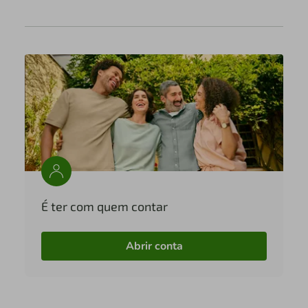
É ter com quem contar
Abrir conta