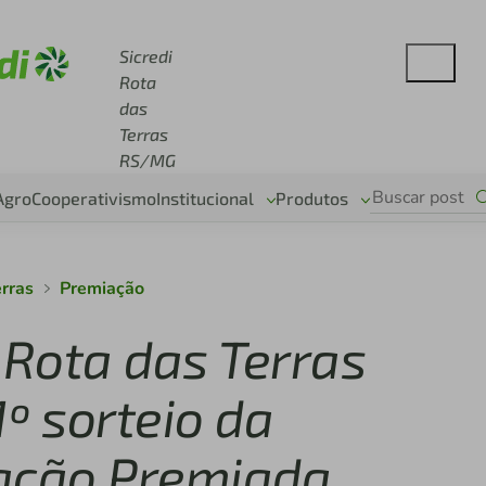
e sicredi.com.br
Sicredi
Rota
das
Terras
RS/MG
Agro
Cooperativismo
Institucional
Produtos
erras
Premiação
 Rota das Terras
º sorteio da
ação Premiada