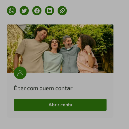
É ter com quem contar
Abrir conta