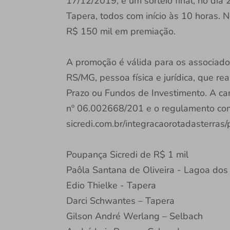
17/12/2019, e um sorteio final, no dia
Tapera, todos com início às 10 horas. 
R$ 150 mil em premiação.
A promoção é válida para os associados
RS/MG, pessoa física e jurídica, que r
Prazo ou Fundos de Investimento. A c
nº 06.002668/201 e o regulamento comp
sicredi.com.br/integracaorotadasterras
Poupança Sicredi de R$ 1 mil
Paôla Santana de Oliveira - Lagoa dos
Edio Thielke - Tapera
Darci Schwantes – Tapera
Gilson André Werlang – Selbach