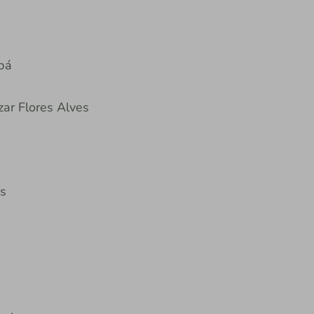
bá
zar Flores Alves
os