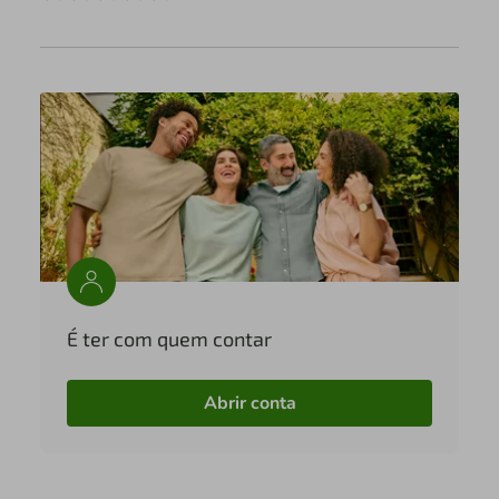
É ter com quem contar
Abrir conta