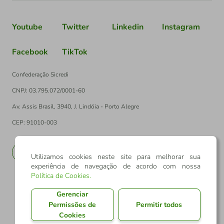
Youtube
Twitter
Linkedin
Instagram
Facebook
TikTok
Confederação Sicredi
CNPJ: 03.795.072/0001-60
Av. Assis Brasil, 3940, J. Lindóia - Porto Alegre
CEP: 91010-003
PT
EN
Utilizamos cookies neste site para melhorar sua
experiência de navegação de acordo com nossa
Política de Cookies
.
Gerenciar
Permissões de
Permitir todos
Cookies