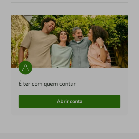
É ter com quem contar
Abrir conta