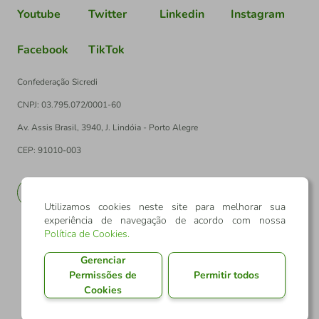
Youtube
Twitter
Linkedin
Instagram
Facebook
TikTok
Confederação Sicredi
CNPJ: 03.795.072/0001-60
Av. Assis Brasil, 3940, J. Lindóia - Porto Alegre
CEP: 91010-003
PT
EN
Utilizamos cookies neste site para melhorar sua
experiência de navegação de acordo com nossa
Política de Cookies
.
Gerenciar
Permissões de
Permitir todos
Cookies