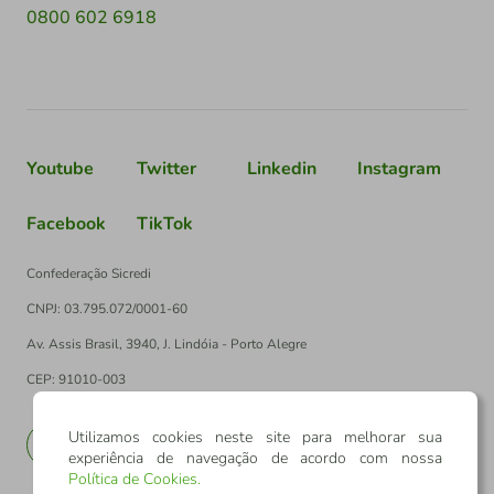
0800 602 6918
Youtube
Twitter
Linkedin
Instagram
Facebook
TikTok
Confederação Sicredi
CNPJ: 03.795.072/0001-60
Av. Assis Brasil, 3940, J. Lindóia - Porto Alegre
CEP: 91010-003
Utilizamos cookies neste site para melhorar sua
PT
EN
experiência de navegação de acordo com nossa
Política de Cookies
.