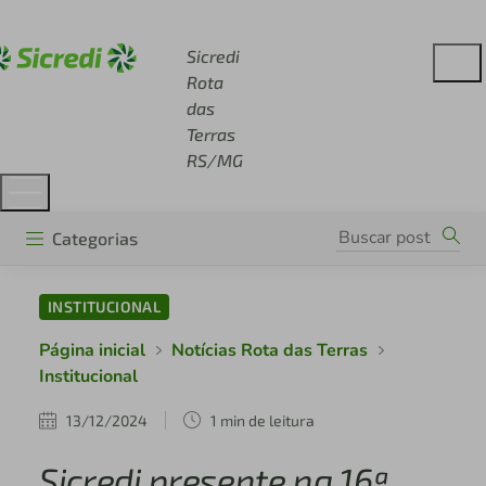
Acesse sicredi.com.br
Sicredi
Rota
das
Terras
RS/MG
Categorias
INSTITUCIONAL
Página inicial
Notícias Rota das Terras
Institucional
13/12/2024
1 min de leitura
Sicredi presente na 16ª