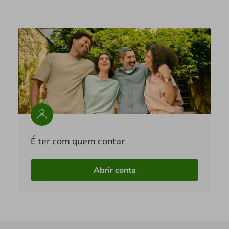
É ter com quem contar
Abrir conta