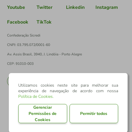
Youtube
Twitter
Linkedin
Instagram
Facebook
TikTok
Confederação Sicredi
CNPJ: 03.795.072/0001-60
Av. Assis Brasil, 3940, J. Lindóia - Porto Alegre
CEP: 91010-003
PT
EN
Utilizamos cookies neste site para melhorar sua
experiência de navegação de acordo com nossa
Política de Cookies
.
Gerenciar
Permissões de
Permitir todos
Cookies